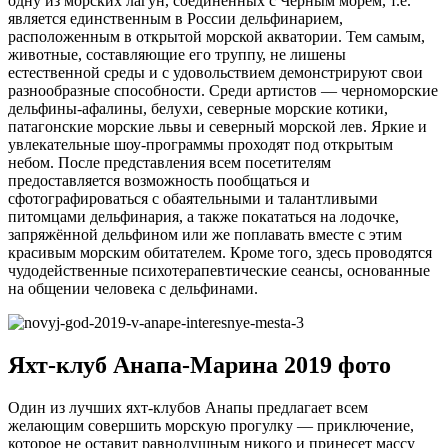
одну из морских лагун, соединённых с Чёрным морем, т.е.
является единственным в России дельфинарием,
расположенным в открытой морской акватории. Тем самым,
животные, составляющие его труппу, не лишены
естественной среды и с удовольствием демонстрируют свои
разнообразные способности. Среди артистов — черноморские
дельфины-афалины, белухи, северные морские котики,
патагонские морские львы и северный морской лев. Яркие и
увлекательные шоу-программы проходят под открытым
небом. После представления всем посетителям
предоставляется возможность пообщаться и
сфотографироваться с обаятельными и талантливыми
питомцами дельфинария, а также покататься на лодочке,
запряжённой дельфином или же поплавать вместе с этим
красивым морским обитателем. Кроме того, здесь проводятся
чудодейственные психотерапевтические сеансы, основанные
на общении человека с дельфинами.
Яхт-клуб Анапа-Марина 2019 фото
Один из лучших яхт-клубов Анапы предлагает всем
желающим совершить морскую прогулку — приключение,
которое не оставит равнодушным никого и принесет массу