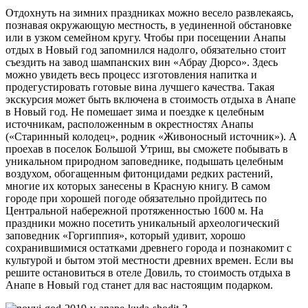
Отдохнуть на зимних праздниках можно весело развлекаясь,
познавая окружающую местность, в уединенной обстановке
или в узком семейном кругу. Чтобы при посещении Анапы
отдых в Новый год запомнился надолго, обязательно стоит
съездить на завод шампанских вин «Абрау Дюрсо». Здесь
можно увидеть весь процесс изготовления напитка и
продегустировать готовые вина лучшего качества. Такая
экскурсия может быть включена в стоимость отдыха в Анапе
в Новый год. Не помешает зима и поездке к целебным
источникам, расположенным в окрестностях Анапы
(«Старинный колодец», родник «Живоносный источник»). А
проехав в поселок Большой Утриш, вы сможете побывать в
уникальном природном заповеднике, подышать целебным
воздухом, обогащенным фитонцидами редких растений,
многие их которых занесены в Красную книгу. В самом
городе при хорошей погоде обязательно пройдитесь по
Центральной набережной протяженностью 1600 м. На
праздники можно посетить уникальный археологический
заповедник «Горгиппия», который удивит, хорошо
сохранившимися остатками древнего города и познакомит с
культурой и бытом этой местности древних времен. Если вы
решите остановиться в отеле Довиль, то стоимость отдыха в
Анапе в Новый год станет для вас настоящим подарком.