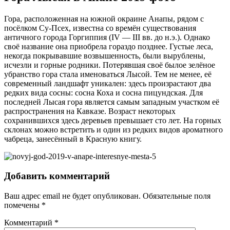
Гора, расположенная на южной окраине Анапы, рядом с
посёлком Су-Псех, известна со времён существования
античного города Горгиппия (IV — III вв. до н.э.). Однако
своё название она приобрела гораздо позднее. Густые леса,
некогда покрывавшие возвышенность, были вырублены,
исчезли и горные родники. Потерявшая своё былое зелёное
убранство гора стала именоваться Лысой. Тем не менее, её
современный ландшафт уникален: здесь произрастают два
редких вида сосны: сосна Коха и сосна пицундская. Для
последней Лысая гора является самым западным участком её
распространения на Кавказе. Возраст некоторых
сохранившихся здесь деревьев превышает сто лет. На горных
склонах можно встретить и один из редких видов ароматного
чабреца, занесённый в Красную книгу.
Добавить комментарий
Ваш адрес email не будет опубликован.
Обязательные поля
помечены
*
Комментарий
*