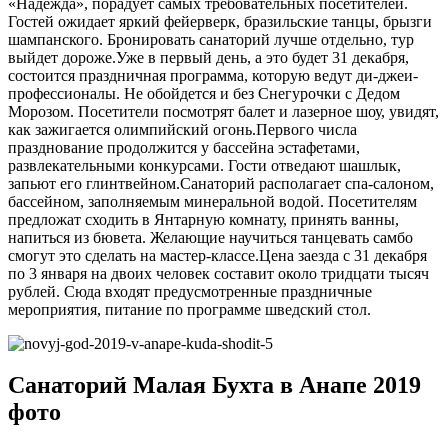
«Надежда», порадует самых требовательных посетителей.
Гостей ожидает яркий фейерверк, бразильские танцы, брызги
шампанского. Бронировать санаторий лучше отдельно, тур
выйдет дороже.Уже в первый день, а это будет 31 декабря,
состоится праздничная программа, которую ведут ди-джеи-
профессионалы. Не обойдется и без Снегурочки с Дедом
Морозом. Посетители посмотрят балет и лазерное шоу, увидят,
как зажигается олимпийский огонь.Первого числа
празднование продолжится у бассейна эстафетами,
развлекательными конкурсами. Гости отведают шашлык,
запьют его глинтвейном.Санаторий располагает спа-салоном,
бассейном, заполняемым минеральной водой. Посетителям
предложат сходить в Янтарную комнату, принять ванны,
напиться из бювета. Желающие научиться танцевать самбо
смогут это сделать на мастер-классе.Цена заезда с 31 декабря
по 3 января на двоих человек составит около тридцати тысяч
рублей. Сюда входят предусмотренные праздничные
мероприятия, питание по программе шведский стол.
Санаторий Малая Бухта в Анапе 2019
фото