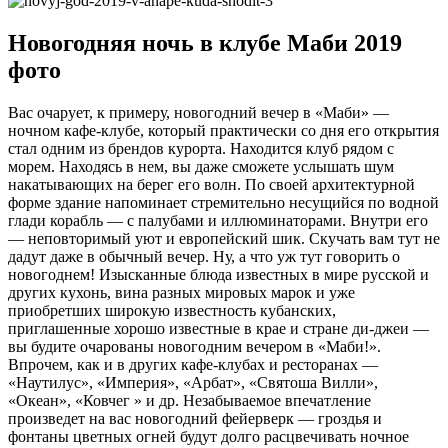
Новогодняя ночь в клубе Маби 2019
фото
Вас очарует, к примеру, новогодний вечер в «Маби» —
ночном кафе-клубе, который практически со дня его открытия
стал одним из брендов курорта. Находится клуб рядом с
морем. Находясь в нем, вы даже сможете услышать шум
накатывающих на берег его волн. По своей архитектурной
форме здание напоминает стремительно несущийся по водной
глади корабль — с палубами и иллюминаторами. Внутри его
— неповторимый уют и европейский шик. Скучать вам тут не
дадут даже в обычный вечер. Ну, а что уж тут говорить о
новогоднем! Изысканные блюда известных в мире русской и
других кухонь, вина разных мировых марок и уже
приобретших широкую известность кубанских,
приглашенные хорошо известные в крае и стране ди-джеи —
вы будите очарованы новогодним вечером в «Маби!».
Впрочем, как и в других кафе-клубах и ресторанах —
«Наутилус», «Империя», «Арбат», «Святоша Вилли»,
«Океан», «Ковчег » и др. Незабываемое впечатление
произведет на вас новогодний фейерверк — гроздья и
фонтаны цветных огней будут долго расцвечивать ночное