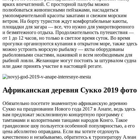
ярких впечатлений. С просторной палубы можно
полюбоваться живописными пейзажами, насладиться
умопомрачительной красоты закатами и свежим морским
ветром. На борту туристов ждут комфортабельные каюты,
площадки для загара — все, что нужно для умиротворенного
и безмятежного отдыха. Продолжительность путешествия —
от 1 до 12 часов, но только в светлое время суток. Во время
прогулки организуются купания в открытом море, также здесь
можно устроить морскую рыбалку — яхты оборудованы
рыболовными снастями, наживкой и всем необходимым для
рыбной ловли. Желающие могут постоять за штурвалом судна
или даже принять участие в настоящей регате.
Африканская деревня Сукко 2019 фото
Обязательно посетите знаменитую африканскую деревню
Сукко на праздновании Нового года 2017 в Анапе, ведь здесь
вам предложат эксклюзивную концертную программу с
тамтамами и колоритными танцами народов Конго. Такое
грандиозное шоу пользуется особенной популярностью, а его
цена абсолютно оправдана. Если вы хотите отдохнуть
качественно и незабываемо, обратитесь к туроператору Алеан