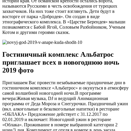
истории края. От османской крепости остались ворота,
называются Русскими в честь освобождения от турецких
захватчиков. На них тоже стоит взглянуть. Дети будут в
восторге от парка «Добродея». Он создан в виде
этнографического комплекса. В «Царстве Берендея» малыши
познакомятся с Бабой Ягой, Соловьем Разбойником, Ученым
Котом и другими героями сказок.
Гостиничный комплекс Альбатрос
приглашает всех в новогоднюю ночь
2019 фото
Приглашаем Вас провести незабываемые праздничные дни в
гостиничном комплексе «Альбатрос» и окунуться в атмосферу
самой волшебной новогодней ночи.В программе
вечера:Живая музыка, DJ и ведущий Анимационная
программа от Деда Мороза и Снегурочки. Праздничный ужин
(вкл. алкогольные и безалкогольные напитки) в ресторане
«ОБЛАКА» Предложение действует с 31.12.2017 по
02.01.2019 и включает: Новогодний ужин в ресторане
«Облака». Проживание в номере выбранной категории 2
ночи/3 дня. Комплимент от отеля в номере в день заезда.