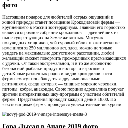
фото
Настоящим подарок для любителей острых ощущений и
живой природы станет посещение Крокодиловой фермы —
крупнейшего в России зоотеррариума. Главной его гордостью
является огромное собрание крокодилов — древнейших из
ныне существующих на Земле животных. Могучих
полуводных хищников, чей суровый облик практически не
изменился за 250 миллионов лет, здесь можно не только
увидеть на максимально допустимом расстоянии, любой
желающий сможет покормить прожорливых пресмыкающихся
с удочки. От такой экстремальной, и в то же абсолютно
безопасной рыбалки придут в восторг и взрослые и
дети.Кроме различных родов и видов крокодилов гости
фермы смогут понаблюдать за другими опасными
рептилиями, среди которых — хищные морские черепахи,
питоны, кобры, анаконды. Свою порцию адреналина получат
зрители интерактивных шоу-программ с участием обитателей
фермы. Представления проводят каждый день в 18.00. По
«экспозициям» фермы проводятся увлекательные экскурсии.
Гора Лысая в Анапе 2019 фото