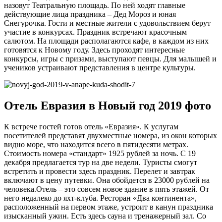
назовут Театральную площадь. По ней ходят главные
действующие лица праздника – Дед Мороз и юная
Снегурочка. Гости и местные жители с удовольствием берут
участие в конкурсах. Праздник встречают красочным
салютом. На площади располагаются кафе, в каждом из них
готовятся к Новому году. Здесь проходят интересные
конкурсы, игры с призами, выступают певцы. Для малышей и
учеников устраивают представления в центре культуры.
Отель Евразия в Новый год 2019 фото
К встрече гостей готов отель «Евразия». К услугам
посетителей представят двухместные номера, из окон которых
видно море, что находится всего в пятидесяти метрах.
Стоимость номера «стандарт» 1925 рублей за ночь. С 19
декабря предлагается тур на две недели. Туристы смогут
встретить и провести здесь праздник. Перелет и завтрак
включают в цену путевки. Она обойдется в 23000 рублей на
человека.Отель – это совсем новое здание в пять этажей. От
него недалеко до яхт-клуба. Ресторан «Два континента»,
расположенный на первом этаже, устроит в канун праздника
изысканный ужин. Есть здесь сауна и тренажерный зал. Со