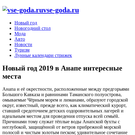
vse-goda.ru
Новый год
Новогодний стол
Мода
Авто
Новости
Туризм
Лунные календари стрижек
Новый год 2019 в Анапе интересные
места
Анапа и её окрестности, расположенные между предгорьями
Большого Кавказа и равнинами Таманского полуострова,
омываемые Чёрным морем и лиманами, образуют городской
округ, известный, прежде всего, как климатический курорт,
ставший средоточием детских оздоровительных лагерей и
идеальным местом для проведения отпуска всей семьёй.
Причинами тому служат тёплые воды Анапской бухты с
неглубокой, защищённой от ветров прибрежной морской
полосой и чистым золотым песком; удивительное сочетание